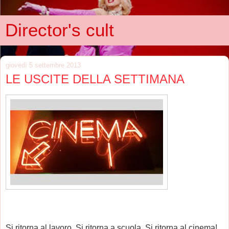
Director's cult
giovedì 5 settembre 2013
LE USCITE DELLA SETTIMANA
Si ritorna al lavoro. Si ritorna a scuola. Si ritorna al cinema!