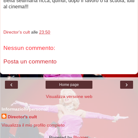
Bella settimana ricca, quindi, dopo il lavoro o la scuola, tutti
al cinema!!!
Director's cult
alle
23:50
Nessun commento:
Posta un commento
‹
›
Home page
Visualizza versione web
Informazioni personali
Director's cult
Visualizza il mio profilo completo
Powered by
Blogger
.