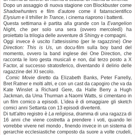
Dopo un assaggio di nuova stagione con Blockbuster come
Shadowhunters
e film d'autore come il fatanscientifico
Elysium
e il trhiller
In Trance,
i cinema riaprono i battenti.
Questa settimana è partita alla grande con la
Evangelion
Nigh
t, che per solo una sera (ovvero mercoledì) ha
proiettato la trilogia delle avventure di Shingy e compagni.
Oggi invece è uscito l'attesissimo (per le ragazzine)
One
Direction: This is Us
, un docu-film sulla boy band del
momento, ovvero la band inglese dei One Direction, che
racconta le loro gesta musicali e non, dal terzo posto a X
Factor, al successo stratosferico, diventando il delirio delle
ragazzine del XI secolo.
Comic Movie
diretto da Elizabeth Banks, Peter Farrelly,
Bret Ratner e molti altri, e con un cast da capogiro che va da
Kate Winslet a Richard Gere, da Halle Berry a Hugh
Jackman, da Uma Thurman a Naomi Watts, si cimentano in
un film comico a episodi. L'idea è di omaggiare gli sketch
comici anni Settanta con 13 episodi divertenti.
Di tutt'altro registro è
La religiosa
, dramma di una ragazza di
16 anni che viene costretta a prendere i voti, quando lei
vorrebbe vivere nel mondo , finendo invece in un sistema di
gerarchie ecclesiastiche composto da suore a volte crudeli,