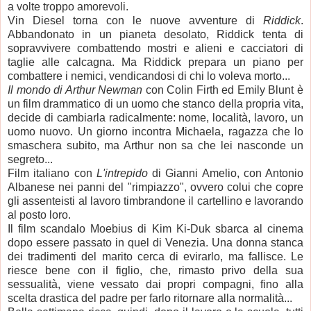
a volte troppo amorevoli.
Vin Diesel torna con le nuove avventure di
Riddick
.
Abbandonato in un pianeta desolato, Riddick tenta di
sopravvivere combattendo mostri e alieni e cacciatori di
taglie alle calcagna. Ma Riddick prepara un piano per
combattere i nemici, vendicandosi di chi lo voleva morto...
Il mondo di Arthur Newman
con Colin Firth ed Emily Blunt è
un film drammatico di un uomo che stanco della propria vita,
decide di cambiarla radicalmente: nome, località, lavoro, un
uomo nuovo. Un giorno incontra Michaela, ragazza che lo
smaschera subito, ma Arthur non sa che lei nasconde un
segreto...
Film italiano con
L'intrepido
di Gianni Amelio, con Antonio
Albanese nei panni del "rimpiazzo", ovvero colui che copre
gli assenteisti al lavoro timbrandone il cartellino e lavorando
al posto loro.
Il film scandalo Moebius di Kim Ki-Duk sbarca al cinema
dopo essere passato in quel di Venezia. Una donna stanca
dei tradimenti del marito cerca di evirarlo, ma fallisce. Le
riesce bene con il figlio, che, rimasto privo della sua
sessualità, viene vessato dai propri compagni, fino alla
scelta drastica del padre per farlo ritornare alla normalità...